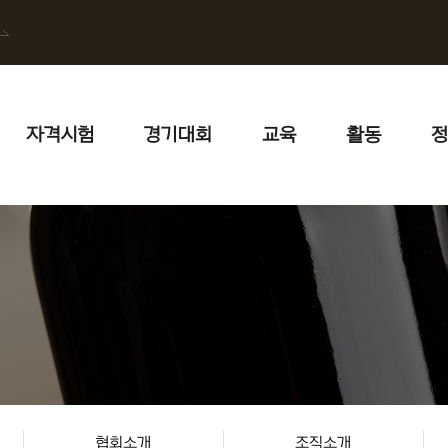
자격시험
경기대회
교육
활동
정
협회소개
조직소개